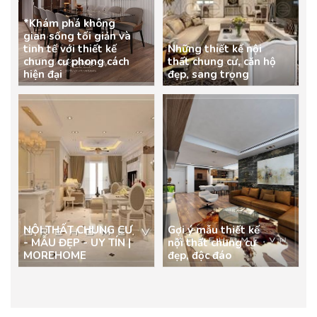
*Khám phá không
gian sống tối giản và
tinh tế với thiết kế
Những thiết kế nội
chung cư phong cách
thất chung cư, căn hộ
hiện đại
đẹp, sang trọng
NỘI THẤT CHUNG CƯ
Gợi ý mẫu thiết kế
- MẪU ĐẸP - UY TÍN |
nội thất chung cư
MOREHOME
đẹp, độc đáo