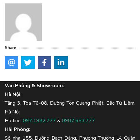
Share
Văn Phòng & Showroom:
Hà Nội:
Tầng 3, Tòa T6-08, Đường Tôn Quang Phiệt, Bắc Từ Liêm,
Hà Nội
Hotline:
097.1982.777
&
0987.653.777
Hải Phòng:
Số nhà 155, Đường Bạch Đằng, Phường Thượng Lý, Quận