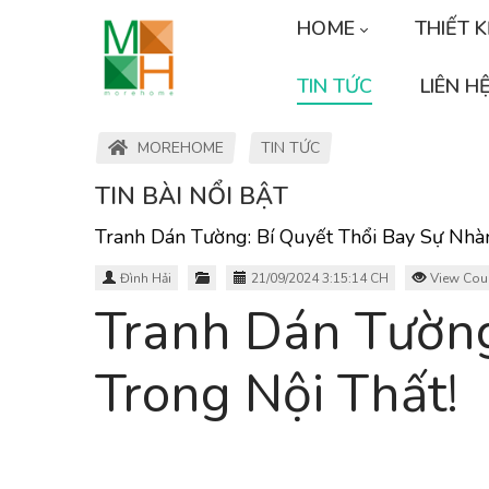
HOME
THIẾT 
TIN TỨC
LIÊN H
MOREHOME
TIN TỨC
TIN BÀI NỔI BẬT
Tranh Dán Tường: Bí Quyết Thổi Bay Sự Nhà
Đình Hải
21/09/2024 3:15:14 CH
View Cou
Tranh Dán Tường
Trong Nội Thất!