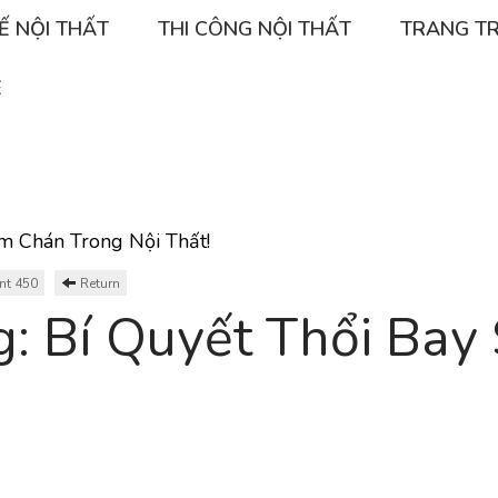
KẾ NỘI THẤT
THI CÔNG NỘI THẤT
TRANG TR
Ệ
m Chán Trong Nội Thất!
nt 450
Return
: Bí Quyết Thổi Ba