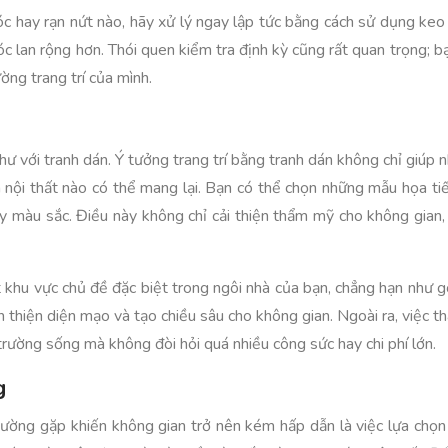
óc hay rạn nứt nào, hãy xử lý ngay lập tức bằng cách sử dụng keo
c lan rộng hơn. Thói quen kiểm tra định kỳ cũng rất quan trọng; 
ờng trang trí của mình.
hư với tranh dán. Ý tưởng trang trí bằng tranh dán không chỉ giú
 nội thất nào có thể mang lại. Bạn có thể chọn những mẫu họa ti
y màu sắc. Điều này không chỉ cải thiện thẩm mỹ cho không gian, 
 khu vực chủ đề đặc biệt trong ngôi nhà của bạn, chẳng hạn như gó
 thiện diện mạo và tạo chiều sâu cho không gian. Ngoài ra, việc th
rường sống mà không đòi hỏi quá nhiều công sức hay chi phí lớn.
g
hường gặp khiến không gian trở nên kém hấp dẫn là việc lựa chọn 