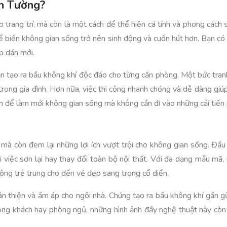
án Tường?
p trang trí, mà còn là một cách để thể hiện cá tính và phong các
để biến không gian sống trở nên sinh động và cuốn hút hơn. Bạn c
p dán mới.
 tạo ra bầu không khí độc đáo cho từng căn phòng. Một bức tranh 
trong gia đình. Hơn nữa, việc thi công nhanh chóng và dễ dàng giúp
nh để làm mới không gian sống mà không cần đi vào những cải tiến
í mà còn đem lại những lợi ích vượt trội cho không gian sống. Đầ
i việc sơn lại hay thay đổi toàn bộ nội thất. Với đa dạng mẫu mã
động trẻ trung cho đến vẻ đẹp sang trọng cổ điển.
n thiện và ấm áp cho ngôi nhà. Chúng tạo ra bầu không khí gần gũi
ng khách hay phòng ngủ, những hình ảnh đầy nghệ thuật này còn k