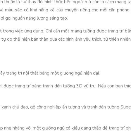
n thuần là sự thay đổi hình thức bên ngoài mà còn là cách mang l
và màu sắc, có khả năng kể câu chuyện riêng cho mỗi căn phòng.
ơi gợi nguồn năng lượng sáng tạo.
hoạt trong việc ứng dụng. Chỉ cần một mảng tường được trang trí b
 tự do thể hiện bản thân qua các hình ảnh yêu thích, từ thiên nh
ãy trang trí nội thất bằng một giường ngủ hiện đại.
i được trang trí bằng tranh dán tường 3D vũ trụ. Nếu con bạn th
u xanh chủ đạo, gỗ công nghiệp ấn tượng và tranh dán tường Supe
ệp nhẹ nhàng với một giường ngủ có kiểu dáng thấp để trang trí ph