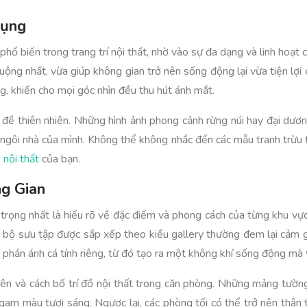
Dụng
ổ biến trong trang trí nội thất, nhờ vào sự đa dạng và linh hoạt của
uộng nhất, vừa giúp không gian trở nên sống động lại vừa tiện lợi
g, khiến cho mọi góc nhìn đều thu hút ánh mắt.
ủ đề thiên nhiên. Những hình ảnh phong cảnh rừng núi hay đại dươ
h ngôi nhà của mình. Không thể không nhắc đến các mẫu tranh trừu 
 nội thất
của bạn.
g Gian
 trọng nhất là hiểu rõ về đặc điểm và phong cách của từng khu vự
c bộ sưu tập được sắp xếp theo kiểu gallery thường đem lại cảm g
 phản ánh cá tính riêng, từ đó tạo ra một không khí sống động mà
ên và cách bố trí đồ nội thất trong căn phòng. Những mảng tường
gam màu tươi sáng. Ngược lại, các phòng tối có thể trở nên thân