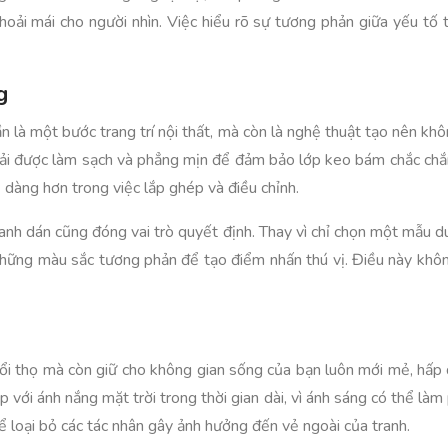
oải mái cho người nhìn. Việc hiểu rõ sự tương phản giữa yếu tố 
g
n là một bước trang trí nội thất, mà còn là nghệ thuật tạo nên kh
phải được làm sạch và phẳng mịn để đảm bảo lớp keo bám chắc ch
ễ dàng hơn trong việc lắp ghép và điều chỉnh.
ranh dán cũng đóng vai trò quyết định. Thay vì chỉ chọn một mẫu d
những màu sắc tương phản để tạo điểm nhấn thú vị. Điều này không
tuổi thọ mà còn giữ cho không gian sống của bạn luôn mới mẻ, h
p với ánh nắng mặt trời trong thời gian dài, vì ánh sáng có thể làm
loại bỏ các tác nhân gây ảnh hưởng đến vẻ ngoài của tranh.