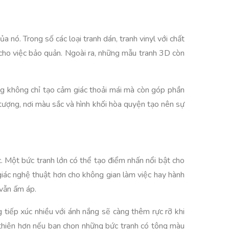
 nó. Trong số các loại tranh dán, tranh vinyl với chất
 cho việc bảo quản. Ngoài ra, những mẫu tranh 3D còn
ng không chỉ tạo cảm giác thoải mái mà còn góp phần
tượng, nơi màu sắc và hình khối hòa quyện tạo nên sự
c. Một bức tranh lớn có thể tạo điểm nhấn nổi bật cho
iác nghệ thuật hơn cho không gian làm việc hay hành
 vẫn ấm áp.
 tiếp xúc nhiều với ánh nắng sẽ càng thêm rực rỡ khi
 thiện hơn nếu bạn chọn những bức tranh có tông màu