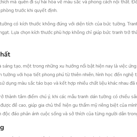
thích mà quên đi sự hài hòa về màu sắc và phong cách nội thất. Để
 phòng trước khi quyết định.
tường có kích thước không đúng với diện tích của bức tường. Tran
t ngạt. Lựa chọn kích thước phù hợp không chỉ giúp bức tranh trở 
Thất
và sáng tạo, một trong những xu hướng nổi bật hiện nay là việc ứ
 tường với họa tiết phong phú từ thiên nhiên, hình học đến nghệ 
sử dụng màu sắc táo bạo và kết hợp nhiều chất liệu khác nhau đã m
rở thành tâm điểm chú ý, khi các mẫu tranh dán tường có chiều sâ
 được đề cao, giúp gia chủ thể hiện gu thẩm mỹ riêng biệt của mìn
n độc đáo phản ánh cuộc sống và sở thích của từng người dân tron
ng